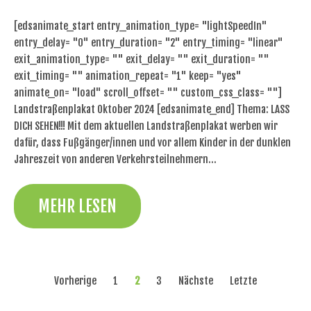
[edsanimate_start entry_animation_type= "lightSpeedIn"
entry_delay= "0" entry_duration= "2" entry_timing= "linear"
exit_animation_type= "" exit_delay= "" exit_duration= ""
exit_timing= "" animation_repeat= "1" keep= "yes"
animate_on= "load" scroll_offset= "" custom_css_class= ""]
Landstraßenplakat Oktober 2024 [edsanimate_end] Thema: LASS
DICH SEHEN!!! Mit dem aktuellen Landstraßenplakat werben wir
dafür, dass Fußgänger/innen und vor allem Kinder in der dunklen
Jahreszeit von anderen Verkehrsteilnehmern…
MEHR LESEN
Vorherige
1
2
3
Nächste
Letzte