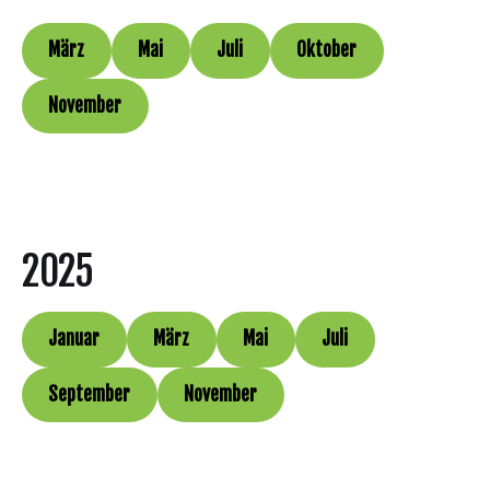
März
Mai
Juli
Oktober
November
2025
Januar
März
Mai
Juli
September
November