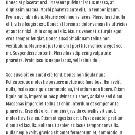
Donec et placerat orci. Praesent pulvinar lectus massa, at
dignissim magna. Morbi pharetra ante elit, in tempor ipsum.
Proin nec nibh diam. Mauris sed mauris lacus. Phasellus id nulla
elit, vitae feugiat est. Donec at lorem ac dolor venenatis ultricies
et auctor nisl. Ut in congue felis. Mauris venenatis turpis eget
eros semper feugiat. Donec suscipit aliquam tellus non
vestibulum. Mauris ut justo in erat porttitor vehicula eget sed
mi. Suspendisse potenti. Phasellus adipiscing vulputate
pharetra. Proin iaculis neque lacus, vel lacinia dui.
Sed suscipit euismod eleifend. Donec non ligula nunc.
Pellentesque molestie posuere metus nec faucibus. Nam velit
nulla, malesuada quis commodo eu, interdum non libero. Etiam
ligula nulla, imperdiet nec pulvinar sit amet, sodales sed diam.
Maecenas imperdiet tellus at enim interdum et semper ante
pharetra. Cras elit orci, rhoncus gravida convallis sit amet,
molestie vitae leo. Etiam at egestas orci. Fusce auctor pretium
diam sed iaculis. Nullam ut sapien ac lacus tempor convallis.
Nulla neque velit, gravida sit amet fermentum et, commodo ut