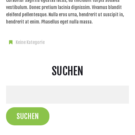
Curabitur sagittis egestas lacus, eu tincidunt turpis sodales
vestibulum. Donec pretium lacinia dignissim. Vivamus blandit
eleifend pellentesque. Nulla eros urna, hendrerit ut suscipit in,
hendrerit at enim. Phasellus eget nulla massa.
Keine Kategorie
SUCHEN