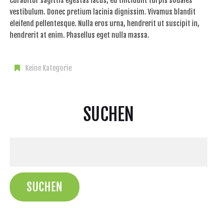
Curabitur sagittis egestas lacus, eu tincidunt turpis sodales
vestibulum. Donec pretium lacinia dignissim. Vivamus blandit
eleifend pellentesque. Nulla eros urna, hendrerit ut suscipit in,
hendrerit at enim. Phasellus eget nulla massa.
Keine Kategorie
SUCHEN