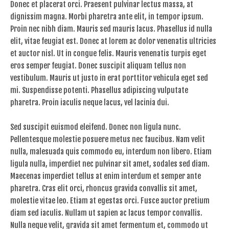
Donec et placerat orci. Praesent pulvinar lectus massa, at
dignissim magna. Morbi pharetra ante elit, in tempor ipsum.
Proin nec nibh diam. Mauris sed mauris lacus. Phasellus id nulla
elit, vitae feugiat est. Donec at lorem ac dolor venenatis ultricies
et auctor nisl. Ut in congue felis. Mauris venenatis turpis eget
eros semper feugiat. Donec suscipit aliquam tellus non
vestibulum. Mauris ut justo in erat porttitor vehicula eget sed
mi. Suspendisse potenti. Phasellus adipiscing vulputate
pharetra. Proin iaculis neque lacus, vel lacinia dui.
Sed suscipit euismod eleifend. Donec non ligula nunc.
Pellentesque molestie posuere metus nec faucibus. Nam velit
nulla, malesuada quis commodo eu, interdum non libero. Etiam
ligula nulla, imperdiet nec pulvinar sit amet, sodales sed diam.
Maecenas imperdiet tellus at enim interdum et semper ante
pharetra. Cras elit orci, rhoncus gravida convallis sit amet,
molestie vitae leo. Etiam at egestas orci. Fusce auctor pretium
diam sed iaculis. Nullam ut sapien ac lacus tempor convallis.
Nulla neque velit, gravida sit amet fermentum et, commodo ut