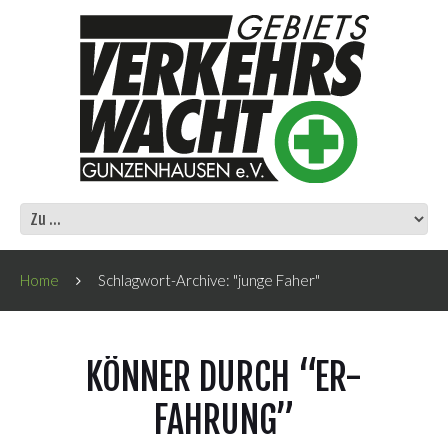
Home
Schlagwort-Archive: "junge Faher"
KÖNNER DURCH “ER-
FAHRUNG”