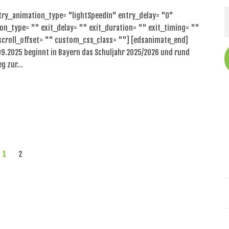
try_animation_type= "lightSpeedIn" entry_delay= "0"
on_type= "" exit_delay= "" exit_duration= "" exit_timing= ""
scroll_offset= "" custom_css_class= ""] [edsanimate_end]
9.2025 beginnt in Bayern das Schuljahr 2025/2026 und rund
eg zur…
1
2