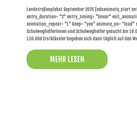
Landstraßenplakat September 2025 [edsanimate_start en
entry_duration= "2" entry_timing= "linear" exit_animati
animation_repeat= "1" keep= "yes" animate_on= "load" 
Schulweghelferinnen und Schulweghelfer gesucht Am 16.0
130.000 Erstklässler begeben sich dann täglich auf den W
MEHR LESEN