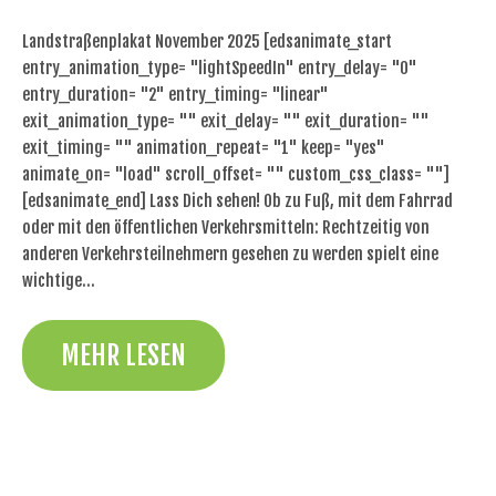
Landstraßenplakat November 2025 [edsanimate_start
entry_animation_type= "lightSpeedIn" entry_delay= "0"
entry_duration= "2" entry_timing= "linear"
exit_animation_type= "" exit_delay= "" exit_duration= ""
exit_timing= "" animation_repeat= "1" keep= "yes"
animate_on= "load" scroll_offset= "" custom_css_class= ""]
[edsanimate_end] Lass Dich sehen! Ob zu Fuß, mit dem Fahrrad
oder mit den öffentlichen Verkehrsmitteln: Rechtzeitig von
anderen Verkehrsteilnehmern gesehen zu werden spielt eine
wichtige…
MEHR LESEN