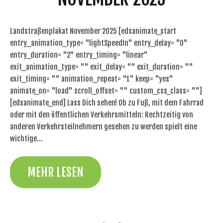
Landstraßenplakat November 2025 [edsanimate_start
entry_animation_type= "lightSpeedIn" entry_delay= "0"
entry_duration= "2" entry_timing= "linear"
exit_animation_type= "" exit_delay= "" exit_duration= ""
exit_timing= "" animation_repeat= "1" keep= "yes"
animate_on= "load" scroll_offset= "" custom_css_class= ""]
[edsanimate_end] Lass Dich sehen! Ob zu Fuß, mit dem Fahrrad
oder mit den öffentlichen Verkehrsmitteln: Rechtzeitig von
anderen Verkehrsteilnehmern gesehen zu werden spielt eine
wichtige…
MEHR LESEN