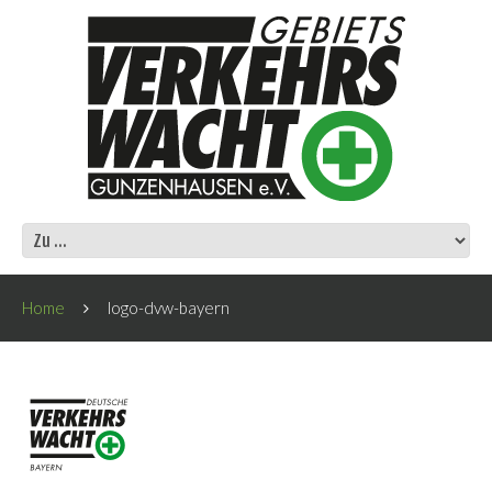
Home
logo-dvw-bayern