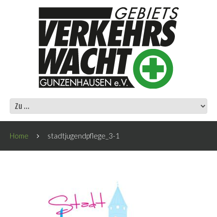
Home
stadtjugendpflege_3-1