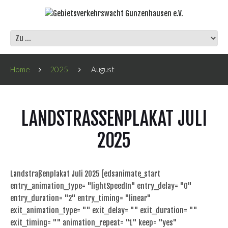
Home
2025
August
LANDSTRASSENPLAKAT JULI 2
025
Landstraßenplakat Juli 2025 [edsanimate_start
entry_animation_type= "lightSpeedIn" entry_delay= "0"
entry_duration= "2" entry_timing= "linear"
exit_animation_type= "" exit_delay= "" exit_duration= ""
exit_timing= "" animation_repeat= "1" keep= "yes"